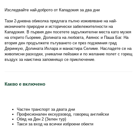
Изследвайте най-доброто от Кападокия за два дни

Тази 2-дневна обиколка предлага пълно изживяване на най-
иконичните природни и исторически забележителности на 
Кападокия. В първия ден посетете задължителни места като музея 
на открито Гьореме, Долината на любовта, Авянос и Паша Баг. На 
втория ден продължете пътуването си през подземния град 
Деринкую, Долината Ихлара и манастира Селиме. Насладете се на 
живописни разходки, уникални пейзажи и по желание полет с горещ 
въздух за наистина запомнящо се приключение.
Какво е включено
Частен транспорт за двата дни
Професионален екскурзовод, говорещ английски
Обяд на Ден 2 (Зелен тур)
Такси за вход на всички изброени обекти