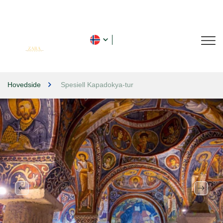
Hovedside
Spesiell Kapadokya-tur