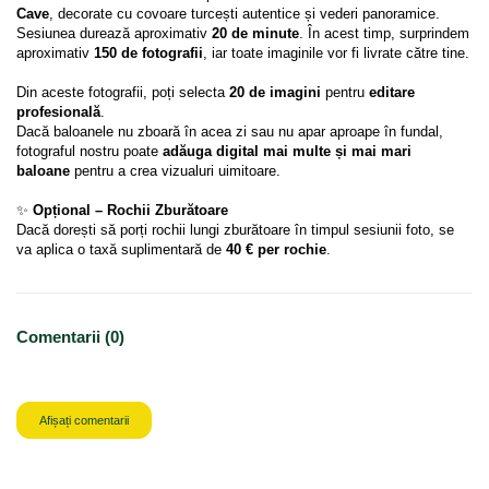
Cave
, decorate cu covoare turcești autentice și vederi panoramice. 
Sesiunea durează aproximativ 
20 de minute
. În acest timp, surprindem 
aproximativ 
150 de fotografii
, iar toate imaginile vor fi livrate către tine.
Din aceste fotografii, poți selecta 
20 de imagini
 pentru 
editare 
profesională
.
Dacă baloanele nu zboară în acea zi sau nu apar aproape în fundal, 
fotograful nostru poate 
adăuga digital mai multe și mai mari 
baloane
 pentru a crea vizualuri uimitoare.
✨ 
Opțional – Rochii Zburătoare
Dacă dorești să porți rochii lungi zburătoare în timpul sesiunii foto, se 
va aplica o taxă suplimentară de 
40 € per rochie
.
Comentarii (0)
Afișați comentarii