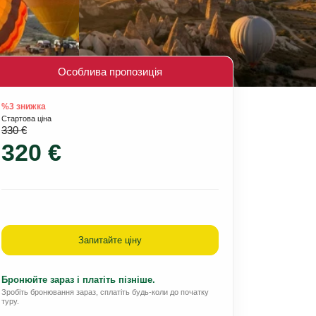
Особлива пропозиція
%3 знижка
Стартова ціна
330 €
320 €
Запитайте ціну
Бронюйте зараз і платіть пізніше.
Зробіть бронювання зараз, сплатіть будь-коли до початку
туру.