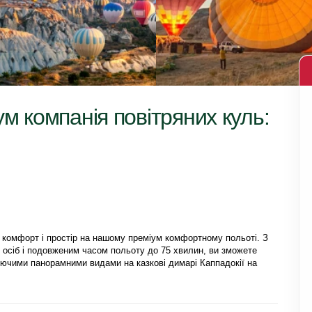
м компанія повітряних куль:
комфорт і простір на нашому преміум комфортному польоті. З 
осіб і подовженим часом польоту до 75 хвилин, ви зможете 
чими панорамними видами на казкові димарі Каппадокії на 