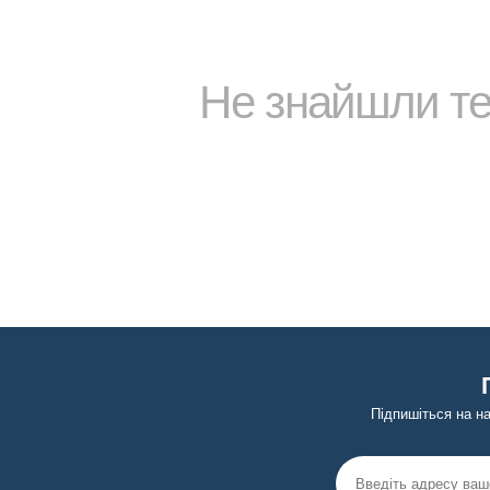
Не знайшли т
Підпишіться на н