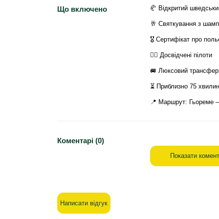
🥐 Відкритий шведськи
Що включено
🥂 Святкування з шам
🎖️ Сертифікат про поль
👨‍✈️ Досвідчені пілоти
🚐 Люксовий трансфер 
⏳ Приблизно 75 хвилин
📍 Маршрут: Гьореме 
Коментарі (0)
Показати комент
Написати відгук