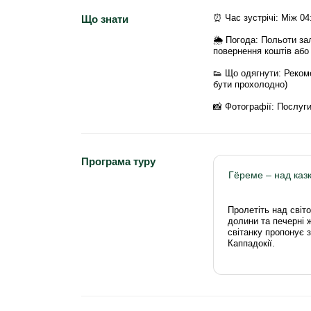
⏰ Час зустрічі: Між 04
Що знати
🌦 Погода: Польоти за
повернення коштів або
👟 Що одягнути: Реком
бути прохолодно)
📸 Фотографії: Послуг
Програма туру
Гёреме – над ка
Пролетіть над світ
долини та печерні 
світанку пропонує
Каппадокії.