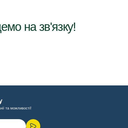
емо на зв'язку!
у
ії та можливості!