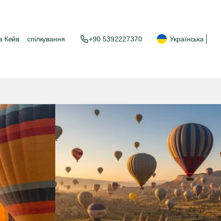
а Кейв
спілкування
+90 5392227370
Українська