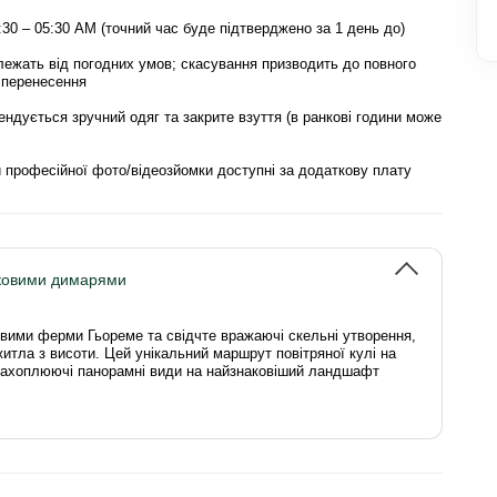
:30 – 05:30 AM (точний час буде підтверджено за 1 день до)
лежать від погодних умов; скасування призводить до повного
 перенесення
ендується зручний одяг та закрите взуття (в ранкові години може
и професійної фото/відеозйомки доступні за додаткову плату
зковими димарями
овими ферми Гьореме та свідчте вражаючі скельні утворення,
житла з висоти. Цей унікальний маршрут повітряної кулі на
 захоплюючі панорамні види на найзнаковіший ландшафт