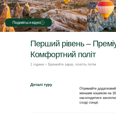
Подивіться відео
Перший рівень – Преміу
Комфортний політ
1 година
Бронюйте зараз, платіть потім
Деталі туру
Отримайте додатковий 
меншим кошиком на 16 
насолодитися захоплюю
сході сонця.