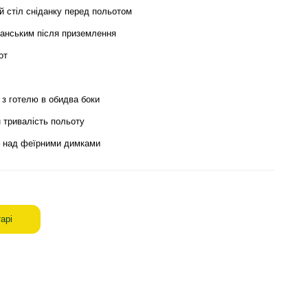
й стіл сніданку перед польотом
панським після приземлення
от
з готелю в обидва боки
 тривалість польоту
– над феїрними димками
арі