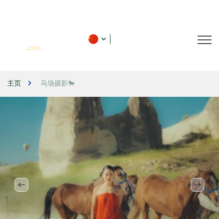
主页
马场摄影🐎