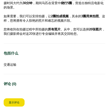
摄时间大约为
30分钟
，期间马匹在背景中
绕行5圈
，营造出独特且电影化
的场景。

如果需要，我们可以安排拍摄，让
2圈拍成视频
，其余的
3圈用来拍照
。这
样，您将拥有令人惊艳的照片和难忘的视频片段。

您将收到在拍摄过程中所拍摄的
所有照片
。从中，您可以选择
20张图片
，
我们摄影师会对这20张进行专业编辑并将其交回给您。
包括什么
交通运输
评论 (0)
显示评论