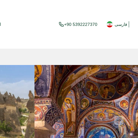
فارسی
+90 5392227370
ا