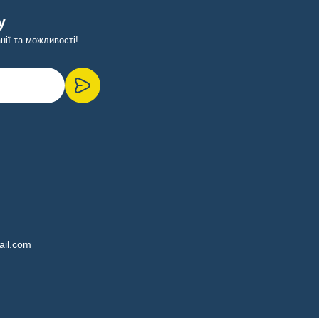
у
ії та можливості!
ail.com