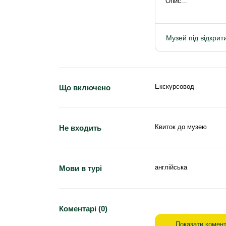
Опис...
Музей під відкри
Екскурсовод
Що включено
Квиток до музею
Не входить
англійська
Мови в турі
Коментарі (0)
Показати комент