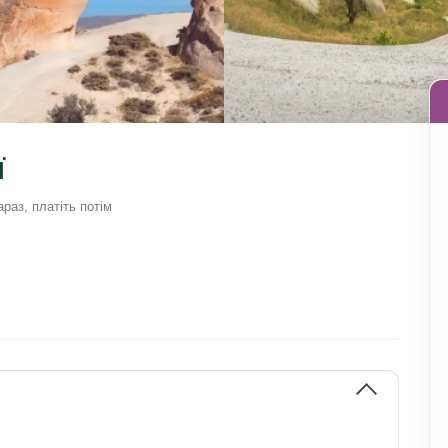
ї
раз, платіть потім