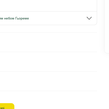
тим небом Гьореме
арі