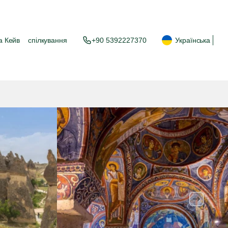
а Кейв
спілкування
+90 5392227370
Українська