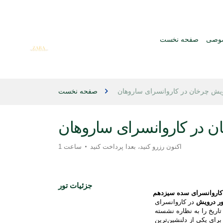
صوصی
صفحه نخست
یش چرخان در کاروانسرای ساروهان
صفحه نخست
 در کاروانسرای ساروهان
اکنون رزرو کنید، بعدا پرداخت کنید
1 ساعت
جزئیات تور
 کاروانسرای سده سیزدهم
ور درویش
 در کاروانسرای 
ساروحان — یک مهمانخانه باشکوه سده سیزدهم سلجوقی که قرن‌ها تاریخ را به نظاره نشسته 
است. این شاهکار سنگی که بین آوانوس و گورمه واقع شده، صحنه‌ای را برای یکی از دلنشین‌ترین 