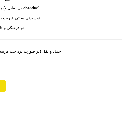
موسیقی سنتی صوفی زنده (نی، طبل و chanting)
نوشیدنی سنتی شربت بع
جو فرهنگی و تار
حمل و نقل (در صورت پرداخت هزین