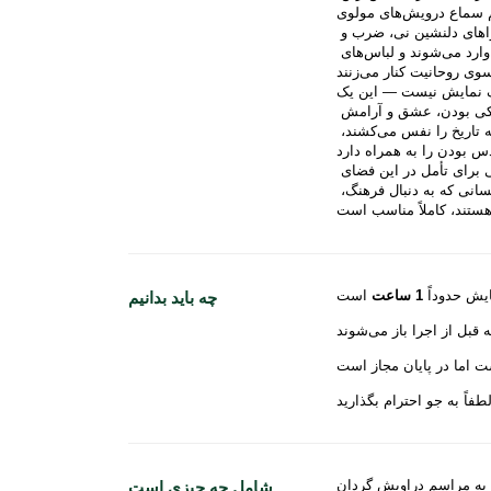
با نشستن شب و سکوت شبانه، موسیقی سنتی زنده آغاز می‌شود — نواهای دلنشین نی، ضرب و 
نواهای نرم. درویش‌ها، پوشیده در لباس‌های سفید، با احترام به صحنه وارد می‌شوند و لباس‌های 
ن یک Meditation در حرکت است. با دستانی که به سمت آسمان و 
دست دیگر به سمت زمین دراز شده، هر چرخش نمادی از سفر به سوی یکی بودن، عشق و آرامش 
درونی است. در سالن شمع‌نوشته ساروحان، در احاطه دیوارهای باستانی که تاریخ را نفس می‌کشند، 
از ترانسفرهای هتل گرفته تا نوشیدنی سنتی شیرین در پایان و فرصتی برای تأمل در این فضای 
جاودانه — عکاسی پس از پایان مراسم مجاز است. این برنامه برای کسانی که به دنبال فرهنگ، 
یش حدوداً
1 ساعت
چه باید بدانیم
 به مراسم دراویش گردان
شامل چه چیزی است