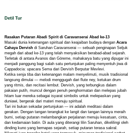
Detil Tur
Rasakan Putaran Abadi Spirit di Caravanserai Abad ke-13
Masuki dunia ketenangan spiritual dan keajaiban budaya dengan 
Acara 
Cahaya Dervish
 di Saruhan Caravanserai — sebuah penginapan Seljuk 
megah dari abad ke-13 yang telah menyaksikan berabad-abad sejarah. 
Terletak di antara Avanos dan Göreme, mahakarya batu yang dipugar ini 
menjadi panggung bagi salah satu pertunjukan paling menyentuh jiwa di 
Cappadocia: upacara Sema dari Dervish Berputar Mevlevi.
Ketika senja tiba dan ketenangan malam menyelimuti, musik tradisional 
langsung dimulai — melodi menggugah dari flute ney, ketukan drum 
yang ritmis, dan recitasi lembut. Dervish, yang terbungkus dalam 
pakaian putih, muncul dengan penuh penghormatan dan melepas jubah 
hitam luar mereka sebagai isyarat simbolis untuk melepaskan yang 
duniawi, bergerak dari materi menuju spiritual.
Tari ini bukan sekadar pertunjukan — ini adalah meditasi dalam 
gerakan. Dengan tangan terangkat ke langit dan tangan lainnya meraih 
bumi, setiap putaran melambangkan perjalanan menuju kesatuan, cinta, 
dan kedamaian batin. Di aula yang diterangi lilin Saruhan, dikelilingi oleh 
dinding kuno yang bernapas sejarah, setiap putaran terasa sakral.