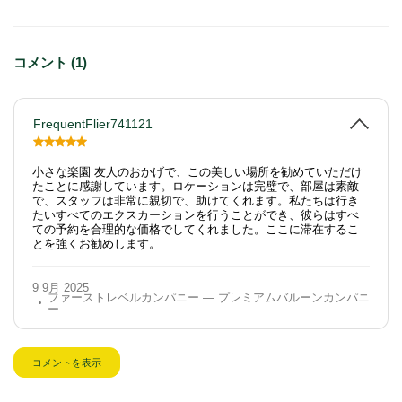
コメント (1)
FrequentFlier741121
小さな楽園 友人のおかげで、この美しい場所を勧めていただけ
たことに感謝しています。ロケーションは完璧で、部屋は素敵
で、スタッフは非常に親切で、助けてくれます。私たちは行き
たいすべてのエクスカーションを行うことができ、彼らはすべ
ての予約を合理的な価格でしてくれました。ここに滞在するこ
とを強くお勧めします。
9 9月 2025
ファーストレベルカンパニー — プレミアムバルーンカンパニ
ー
コメントを表示