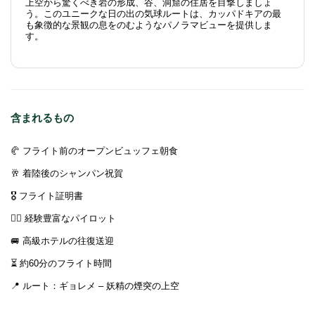
上空から驚くべき岩の形成、谷、洞窟の住居を目撃しましょ
う。このユニークな日の出の気球ルートは、カッパドキアの最
も象徴的な景観の息をのむようなパノラマビューを提供しま
す。
含まれるもの
🥐 フライト前のオープンビュッフェ朝食
🥂 着陸後のシャンパン祝賀
🎖️ フライト証明書
👨‍✈️ 経験豊富なパイロット
🚐 高級ホテルの往復送迎
⏳ 約60分のフライト時間
📍 ルート：ギョレメ – 妖精の煙突の上空