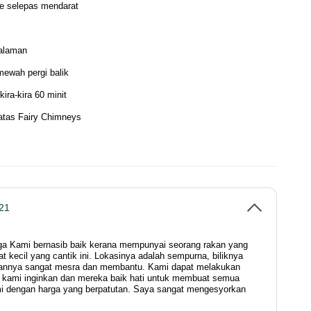
 selepas mendarat
galaman
mewah pergi balik
ra-kira 60 minit
 atas Fairy Chimneys
21
ga Kami bernasib baik kerana mempunyai seorang rakan yang
 kecil yang cantik ini. Lokasinya adalah sempurna, biliknya
ngannya sangat mesra dan membantu. Kami dapat melakukan
 kami inginkan dan mereka baik hati untuk membuat semua
i dengan harga yang berpatutan. Saya sangat mengesyorkan