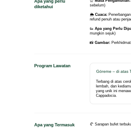
⏰
Masa Pengambilan:
Apa yang perlu
sebelum)
diketahui
🌦
Cuaca:
Penerbangan 
refund penuh atau penj
👟
Apa yang Perlu Dipa
mungkin sejuk)
📸
Gambar:
Perkhidmata
Program Lawatan
Göreme – di atas T
Terbang di atas cero
lembah, dan kediama
yang unik ini mena
Cappadocia.
🥐 Sarapan bufet terbu
Apa yang Termasuk