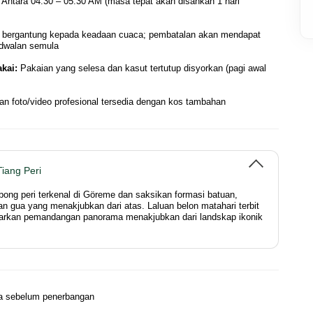
Antara 04:30 – 05:30 AM (masa tepat akan disahkan 1 hari
bergantung kepada keadaan cuaca; pembatalan akan mendapat
adwalan semula
kai:
Pakaian yang selesa dan kasut tertutup disyorkan (pagi awal
n foto/video profesional tersedia dengan kos tambahan
iang Peri
bong peri terkenal di Göreme dan saksikan formasi batuan,
n gua yang menakjubkan dari atas. Laluan belon matahari terbit
warkan pemandangan panorama menakjubkan dari landskap ikonik
ka sebelum penerbangan