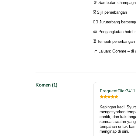
🥂 Sambutan champagne
🎖️ Sijil penerbangan
👨‍✈️ Juruterbang berpen
🚐 Pengangkutan hotel 
⏳ Tempoh penerbangan ki
📍 Laluan: Göreme – di
Komen (1)
FrequentFlier7411
Kepingan kecil Syur
mengesyorkan tempat
cantik, dan kakita
semua lawatan yang
tempahan untuk kam
menginap di sini.