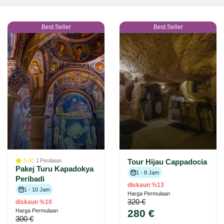
Best Seller
Best Seller
5.00
1
Penilaian
Tour Hijau Cappadocia
Pakej Turu Kapadokya
1 - 8 Jam
Peribadi
diskaun %13
1 - 10 Jam
Harga Permulaan
320 €
diskaun %10
Harga Permulaan
280 €
300 €