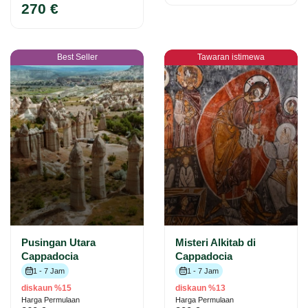
270 €
Best Seller
Tawaran istimewa
Pusingan Utara
Misteri Alkitab di
Cappadocia
Cappadocia
1 - 7 Jam
1 - 7 Jam
diskaun %15
diskaun %13
Harga Permulaan
Harga Permulaan