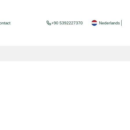
ontact
+90 5392227370
Nederlands