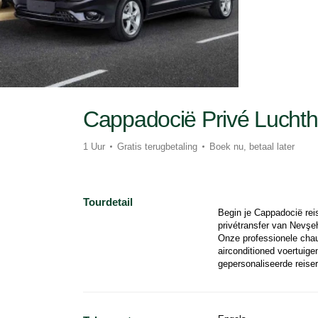
Cappadocië Privé Luchth
1 Uur
Gratis terugbetaling
Boek nu, betaal later
Tourdetail
Begin je Cappadocië reis
privétransfer van Nevşeh
Onze professionele chauf
airconditioned voertuige
gepersonaliseerde reiser