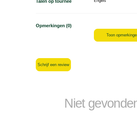
Engels
Talen op tournee
Opmerkingen (0)
Toon opmerkinge
Schrijf een review
Niet gevonde