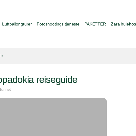
Luftballongturer
Fotoshootings tjeneste
PAKETTER
Zara hulehote
de
padokia reiseguide
 funnet