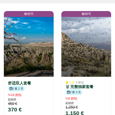
畅销书
畅销书
舒适双人套餐
5.00
1
评估
🥇 完整独家套餐
1 夜 2 天
2 夜 3 天
%18 折扣
%8 折扣
起始价
450 €
起始价
1,250 €
370 €
1,150 €