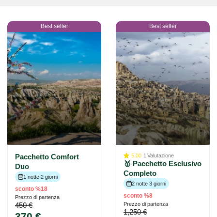
Best seller
Best seller
Pacchetto Comfort
5.00
1
Valutazione
🥇 Pacchetto Esclusivo
Duo
Completo
1 notte 2 giorni
2 notte 3 giorni
sconto %18
sconto %8
Prezzo di partenza
450 €
Prezzo di partenza
1,250 €
370 €