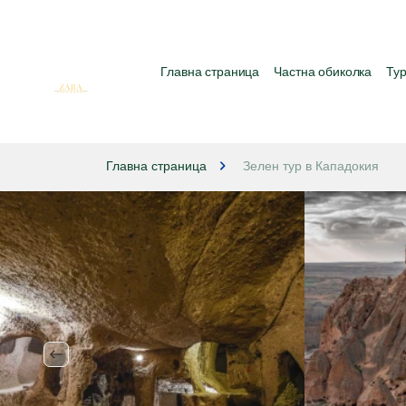
Главна страница
Частна обиколка
Тур
Главна страница
Зелен тур в Кападокия