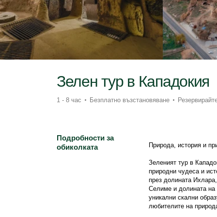
Зелен тур в Кападокия
1 - 8 час
Безплатно възстановяване
Резервирайте
Подробности за
Природа, история и пр
обиколката
Зеленият тур в Кападок
природни чудеса и ист
през долината Ихлара,
Селиме и долината на 
уникални скални образ
любителите на природа