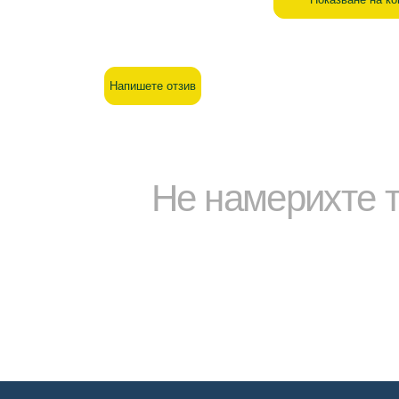
Напишете отзив
Не намерихте т