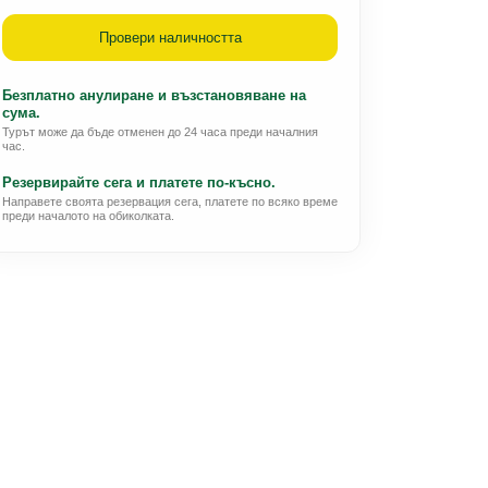
Провери наличността
Безплатно анулиране и възстановяване на
сума.
Турът може да бъде отменен до 24 часа преди началния
час.
Резервирайте сега и платете по-късно.
Направете своята резервация сега, платете по всяко време
преди началото на обиколката.