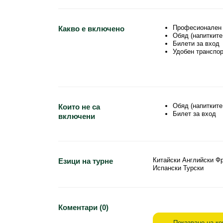
Професионален 
Какво е включено
Обяд (напитките
Билети за вход
Удобен транспо
Обяд (напитките
Които не са
Билет за вход
включени
Китайски Английски Ф
Езици на турне
Испански Турски
Коментари (0)
Показване на к