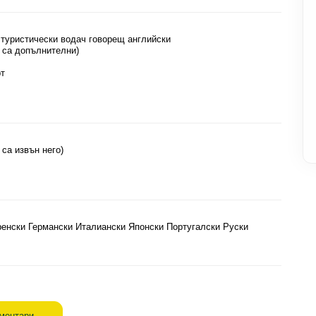
туристически водач говорещ английски
 са допълнителни)
рт
 са извън него)
ренски Германски Италиански Японски Португалски Руски
оментари