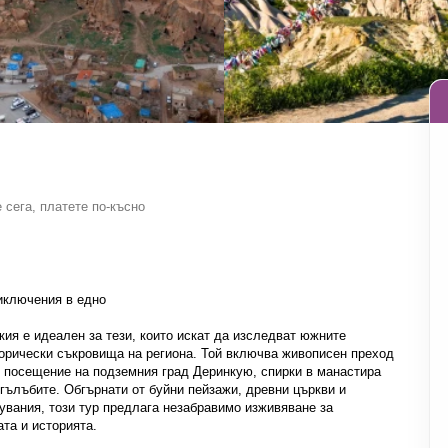
 сега, платете по-късно
иключения в едно

ия е идеален за тези, които искат да изследват южните 
орически съкровища на региона. Той включва живописен преход 
 посещение на подземния град Деринкую, спирки в манастира 
гълъбите. Обгърнати от буйни пейзажи, древни църкви и 
увания, този тур предлага незабравимо изживяване за 
та и историята.