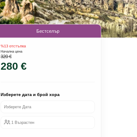
Бестселър
%13 отстъпка
Начална цена
320 €
280 €
Изберете дата и брой хора
Изберете Дата
1 Възрастен