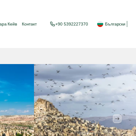
ара Кейв
Контакт
+90 5392227370
Български