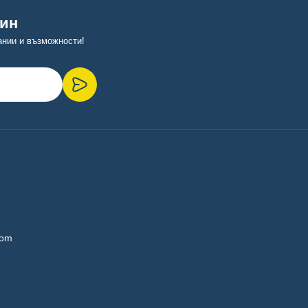
тин
ании и възможности!
com