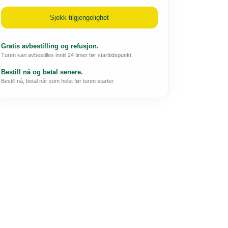
Sjekk tilgjengelighet
Gratis avbestilling og refusjon.
Turen kan avbestilles inntil 24 timer før starttidspunkt.
Bestill nå og betal senere.
Bestill nå, betal når som helst før turen starter.