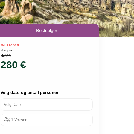
Bestselger
%13 rabatt
Startpris
320 €
280 €
Velg dato og antall personer
Velg Dato
1 Voksen