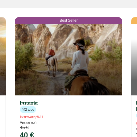
Best Seller
Ιππασία
2 ώρα
έκπτωση %11
Αρχική τιμή
45 €
40 €