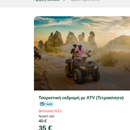
Τουριστική εκδρομή με ATV (Τετρακίνητο)
2 ώρα
έκπτωση %13
Αρχική τιμή
40 €
35 €