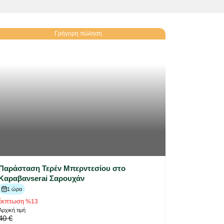
Γρήγορη πώληση
Παράσταση Τερέν Μπερντεσίου στο
Καραβανserai Σαρουχάν
1 ώρα
έκπτωση %13
Αρχική τιμή
40 €