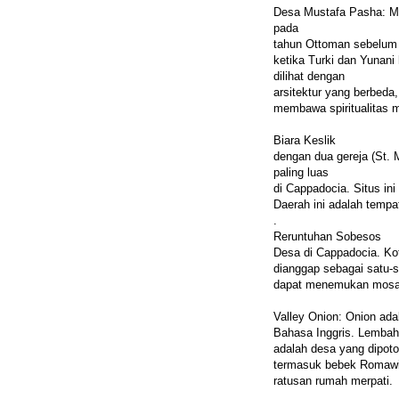
Desa Mustafa Pasha: Mus
pada
tahun Ottoman sebelum
ketika Turki dan Yunani
dilihat dengan
arsitektur yang berbeda
membawa spiritualitas 
Biara Keslik
dengan dua gereja (St. 
paling luas
di Cappadocia. Situs in
Daerah ini adalah temp
.
Reruntuhan Sobesos
Desa di Cappadocia. Kot
dianggap sebagai satu-
dapat menemukan mosa
Valley Onion: Onion ada
Bahasa Inggris. Lembah i
adalah desa yang dipoton
termasuk bebek Romawi
ratusan rumah merpati.