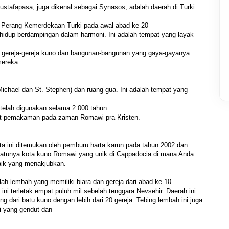
tafapasa, juga dikenal sebagai Synasos, adalah daerah di Turki 
 Perang Kemerdekaan Turki pada awal abad ke-20
 hidup berdampingan dalam harmoni. Ini adalah tempat yang layak 
, gereja-gereja kuno dan bangunan-bangunan yang gaya-gayanya 
mereka.
Michael dan St. Stephen) dan ruang gua. Ini adalah tempat yang 
i telah digunakan selama 2.000 tahun.
at pemakaman pada zaman Romawi pra-Kristen.
a ini ditemukan oleh pemburu harta karun pada tahun 2002 dan 
satunya kota kuno Romawi yang unik di Cappadocia di mana Anda 
ik yang menakjubkan.
lah lembah yang memiliki biara dan gereja dari abad ke-10
ni terletak empat puluh mil sebelah tenggara Nevsehir. Daerah ini 
g dari batu kuno dengan lebih dari 20 gereja. Tebing lembah ini juga 
 yang gendut dan