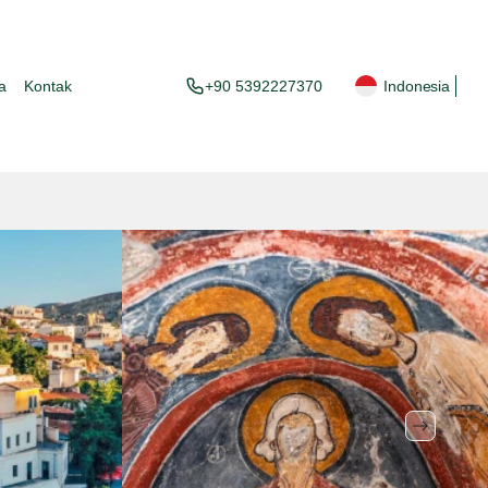
a
Kontak
+90 5392227370
Indonesia