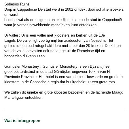
Sobesos Ruins
Dorp in Cappadocië De stad werd in 2002 ontdekt door schattenzoekers 
en wordt
beschouwd als de enige en unieke Romeinse oude stad in Cappadocië 
waar je verbazingwekkende mozaïeken kunt ontdekken.
Ui Vallei : Ui is een vallei met kloosters en kerken uit de 10e
Engels De vallei ligt veertig mijl ten zuidoosten van Nevsehir. Het 
gebied is een oud rotsgehakt dorp met meer dan 20 kerken. De kliffen 
van de vallei omvatten ook schattige uit de Romeinse tijd en
honderden duivenhuizen.
Gumusler Monastery : Gumusler Monastery is een Byzantijnse 
grotkloosterdistrict in de stad Gümüşler, ongeveer 10 km van N 
Provincie Provincie. Het hotel is een van de best bewaarde en grootste 
kloosters in de Cappadocië regio dat is uitgehakt uit een grote rots.
We zullen dit unieke en grote klooster bezoeken en de lachende Maagd 
Maria-figuur ontdekken.
Wat is inbegrepen