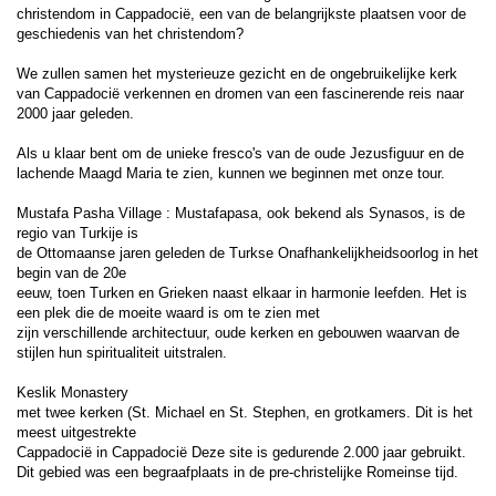
christendom in Cappadocië, een van de belangrijkste plaatsen voor de 
geschiedenis van het christendom?
We zullen samen het mysterieuze gezicht en de ongebruikelijke kerk 
van Cappadocië verkennen en dromen van een fascinerende reis naar 
2000 jaar geleden.
Als u klaar bent om de unieke fresco's van de oude Jezusfiguur en de 
lachende Maagd Maria te zien, kunnen we beginnen met onze tour.
Mustafa Pasha Village : Mustafapasa, ook bekend als Synasos, is de 
regio van Turkije is
de Ottomaanse jaren geleden de Turkse Onafhankelijkheidsoorlog in het 
begin van de 20e
eeuw, toen Turken en Grieken naast elkaar in harmonie leefden. Het is 
een plek die de moeite waard is om te zien met
zijn verschillende architectuur, oude kerken en gebouwen waarvan de 
stijlen hun spiritualiteit uitstralen.
Keslik Monastery
met twee kerken (St. Michael en St. Stephen, en grotkamers. Dit is het 
meest uitgestrekte
Cappadocië in Cappadocië Deze site is gedurende 2.000 jaar gebruikt.
Dit gebied was een begraafplaats in de pre-christelijke Romeinse tijd.
.