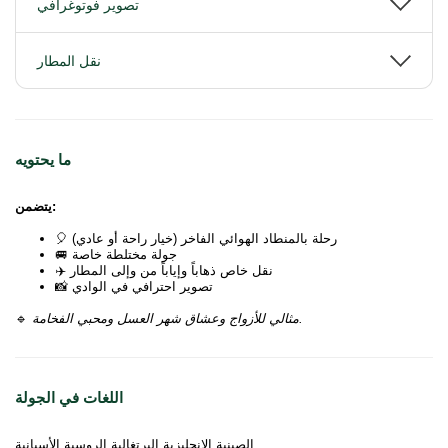
تصوير فوتوغرافي
نقل المطار
ما يحتويه
يتضمن:
🎈 رحلة بالمنطاد الهوائي الفاخر (خيار راحة أو عادي)
🚐 جولة مختلطة خاصة
✈️ نقل خاص ذهاباً وإياباً من وإلى المطار
📸 تصوير احترافي في الوادي
مثالي للأزواج وعشاق شهر العسل ومحبي الفخامة.
🔹
اللغات في الجولة
الصينية الإنجليزية البرتغالية الروسية الأسبانية