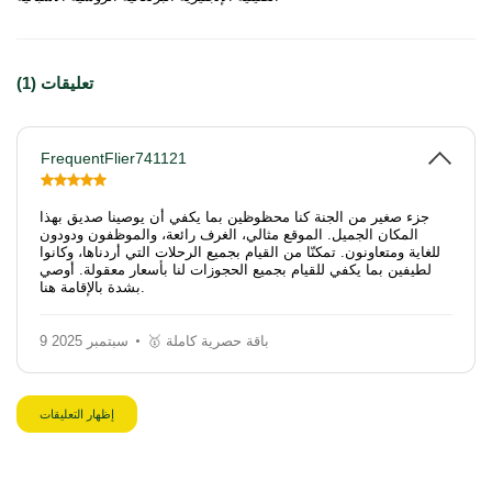
تعليقات (1)
FrequentFlier741121
جزء صغير من الجنة كنا محظوظين بما يكفي أن يوصينا صديق بهذا
المكان الجميل. الموقع مثالي، الغرف رائعة، والموظفون ودودون
للغاية ومتعاونون. تمكنّا من القيام بجميع الرحلات التي أردناها، وكانوا
لطيفين بما يكفي للقيام بجميع الحجوزات لنا بأسعار معقولة. أوصي
بشدة بالإقامة هنا.
🥇 باقة حصرية كاملة
9 سبتمبر 2025
إظهار التعليقات