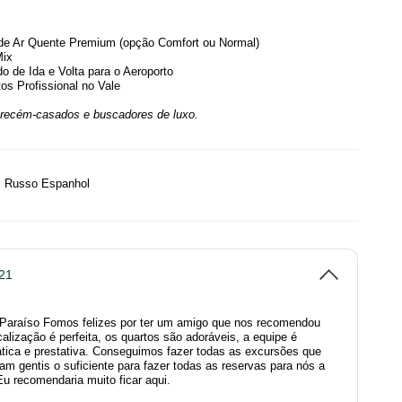
de Ar Quente Premium (opção Comfort ou Normal)
Mix
do de Ida e Volta para o Aeroporto
os Profissional no Vale
, recém-casados e buscadores de luxo.
s Russo Espanhol
21
Paraíso Fomos felizes por ter um amigo que nos recomendou
ocalização é perfeita, os quartos são adoráveis, a equipe é
ica e prestativa. Conseguimos fazer todas as excursões que
am gentis o suficiente para fazer todas as reservas para nós a
u recomendaria muito ficar aqui.