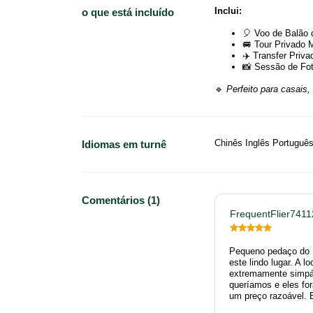
Inclui:
o que está incluído
🎈 Voo de Balão 
🚐 Tour Privado 
✈️ Transfer Priva
📸 Sessão de Fot
🔹
Perfeito para casais
Chinês Inglês Portuguê
Idiomas em turnê
Comentários (1)
FrequentFlier7411
Pequeno pedaço do 
este lindo lugar. A l
extremamente simpát
queríamos e eles for
um preço razoável. E