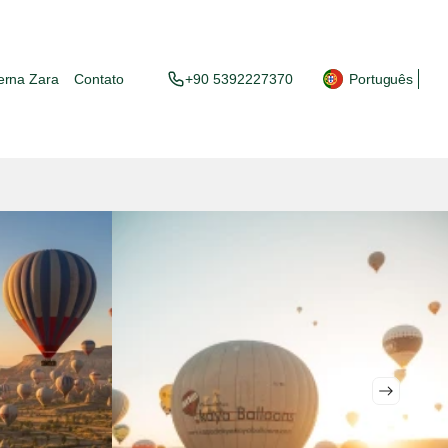
erna Zara
Contato
+90 5392227370
Português