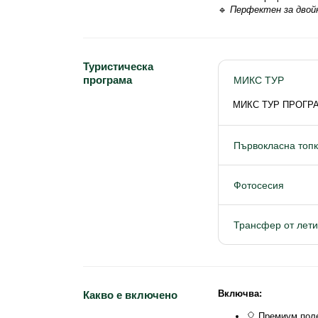
🔹 
Перфектен за двойк
Туристическа
програма
МИКС ТУР
МИКС ТУР ПРОГР
Първокласна топк
Фотосесия
Трансфер от лет
Включва:
Какво е включено
🎈 Премиум пол