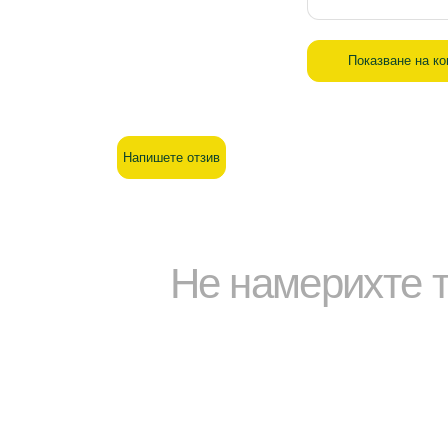
Показване на к
Напишете отзив
Не намерихте т