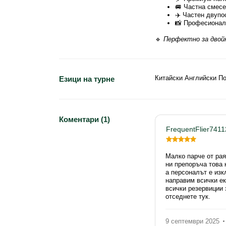
🚐 Частна смесе
✈️ Частен двупо
📸 Професионал
🔹
Перфектно за двойк
Китайски Английски П
Езици на турне
Коментари (1)
FrequentFlier7411
Малко парче от ра
ни препоръча това 
а персоналът е изк
направим всички ек
всички резервиции 
отседнете тук.
9 септември 2025