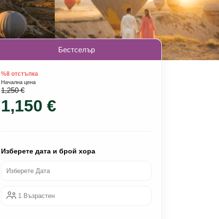
Бестселър
%8 отстъпка
Начална цена
1,250 €
1,150 €
Изберете дата и брой хора
Изберете Дата
1 Възрастен