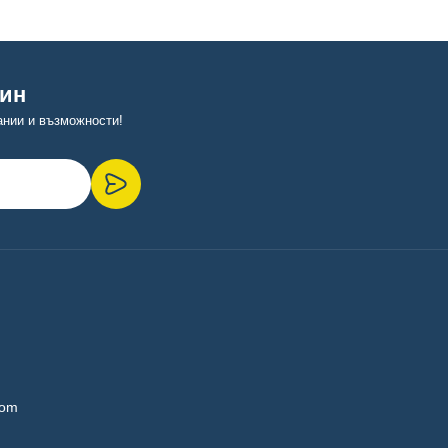
тин
ании и възможности!
com