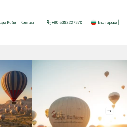
ара Кейв
Контакт
+90 5392227370
Български