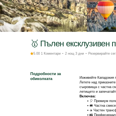
🥇 Пълен ексклузивен п
5.00 1 Коментари
2 нощ 3 дни
Резервирайте сег
Подробности за
Изживейте Кападокия п
обиколката
Летете над приказните
съкровища с частна см
летището и запечатай
Включва:
🎈 Премиум поле
🚐 Частна смесе
✈️ Частен транс
📸 Професионал