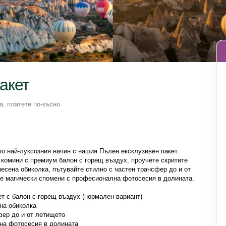
акет
а, платете по-късно
о най-луксозния начин с нашия Пълен ексклузивен пакет. 
 комини с премиум балон с горещ въздух, проучете скритите 
есена обиколка, пътувайте стилно с частен трансфер до и от 
те магически спомени с професионална фотосесия в долината.
т с балон с горещ въздух (нормален вариант)
на обиколка
фер до и от летището
на фотосесия в долината