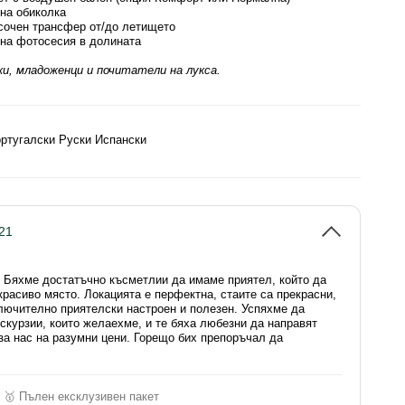
на обиколка
сочен трансфер от/до летището
на фотосесия в долината
и, младоженци и почитатели на лукса.
ортугалски Руски Испански
21
я Бяхме достатъчно късметлии да имаме приятел, който да
красиво място. Локацията е перфектна, стаите са прекрасни,
лючително приятелски настроен и полезен. Успяхме да
скурзии, които желаехме, и те бяха любезни да направят
за нас на разумни цени. Горещо бих препоръчал да
🥇 Пълен ексклузивен пакет