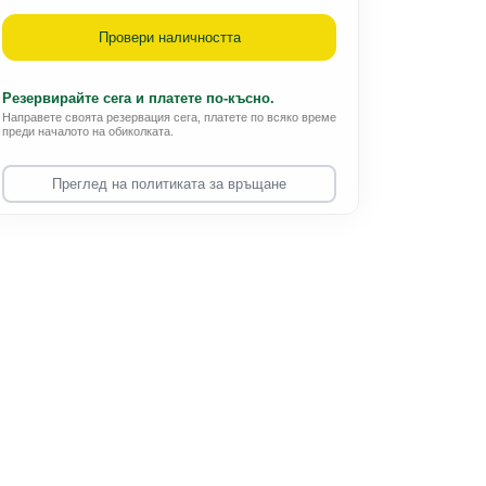
Провери наличността
Резервирайте сега и платете по-късно.
Направете своята резервация сега, платете по всяко време
преди началото на обиколката.
Преглед на политиката за връщане