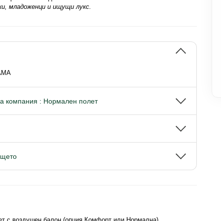
и, младоженци и ищущи лукс.
АМА
а компания : Нормален полет
ището
ет с воздушен балон (опция Комфорт или Нормална)