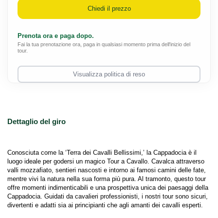
Chiedi il prezzo
Prenota ora e paga dopo.
Fai la tua prenotazione ora, paga in qualsiasi momento prima dell'inizio del
tour.
Visualizza politica di reso
Dettaglio del giro
Conosciuta come la ‘Terra dei Cavalli Bellissimi,’ la Cappadocia è il 
luogo ideale per godersi un magico Tour a Cavallo. Cavalca attraverso 
valli mozzafiato, sentieri nascosti e intorno ai famosi camini delle fate, 
mentre vivi la natura nella sua forma più pura. Al tramonto, questo tour 
offre momenti indimenticabili e una prospettiva unica dei paesaggi della 
Cappadocia. Guidati da cavalieri professionisti, i nostri tour sono sicuri, 
divertenti e adatti sia ai principianti che agli amanti dei cavalli esperti.