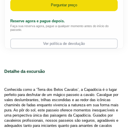
Perguntar preço
Reserve agora e pague depois.
Faça sua reserva agora, pague a qualquer momento antes do início do
passeio.
Ver política de devolução
Detalhe da excursão
Conhecida como a ‘Terra dos Belos Cavalos’, a Capadócia é o lugar 
perfeito para desfrutar de um mágico passeio a cavalo. Cavalgue por 
vales deslumbrantes, trilhas escondidas e ao redor das icônicas 
chaminés de fadas enquanto vivencia a natureza em sua forma mais 
pura. Ao pôr do sol, este passeio oferece momentos inesquecíveis e 
uma perspectiva única das paisagens da Capadócia. Guiados por 
cavaleiros profissionais, nossos passeios são seguros, agradáveis e 
adequados tanto para iniciantes quanto para amantes de cavalos 