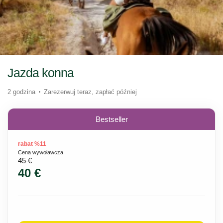
Jazda konna
2 godzina
Zarezerwuj teraz, zapłać później
Bestseller
rabat %11
Cena wywoławcza
45 €
40 €