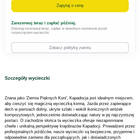
Zapytaj o cenę
Zarezerwuj teraz i zapłać później.
Dokonaj rezerwacji teraz, zapłać w dowolnym momencie przed
rozpoczęciem wycieczki.
Zobacz politykę zwrotu
Szczegóły wycieczki
Znana jako 'Ziemia Pięknych Koni', Kapadocja jest idealnym miejscem, 
aby cieszyć się magiczną wycieczką konną. Jazda przez zapierające 
dech w piersiach doliny, ukryte szlaki i wokół ikonicznych wróżek 
kompozytowych, jednocześnie doświadczając natury w jej najczystszej 
postaci. O zachodzie słońca ta wycieczka oferuje niezapomniane 
chwile i unikalną perspektywę krajobrazów Kapadocji. Prowadzeni przez 
profesjonalnych jeźdźców, nasze wycieczki są bezpieczne, przyjemne i 
odpowiednie zarówno dla początkujących, jak i doświadczonych 